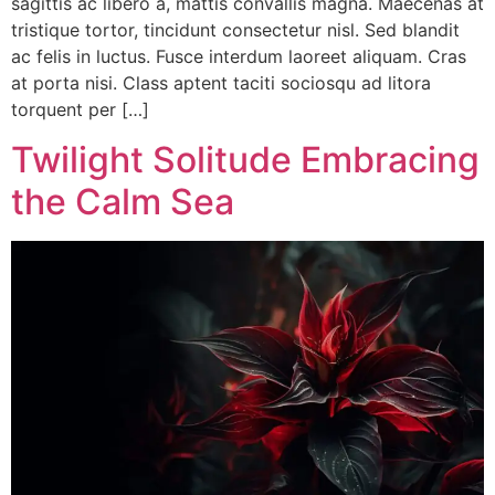
sagittis ac libero a, mattis convallis magna. Maecenas at
tristique tortor, tincidunt consectetur nisl. Sed blandit
ac felis in luctus. Fusce interdum laoreet aliquam. Cras
at porta nisi. Class aptent taciti sociosqu ad litora
torquent per […]
Twilight Solitude Embracing
the Calm Sea